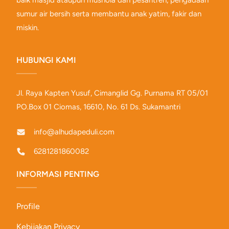
baik masjid ataupun mushola dan pesantren, pengadaan
sumur air bersih serta membantu anak yatim, fakir dan
miskin.
HUBUNGI KAMI
Jl. Raya Kapten Yusuf, Cimanglid Gg. Purnama RT 05/01
PO.Box 01 Ciomas, 16610, No. 61 Ds. Sukamantri
info@alhudapeduli.com
6281281860082
INFORMASI PENTING
Profile
Kebijakan Privacy