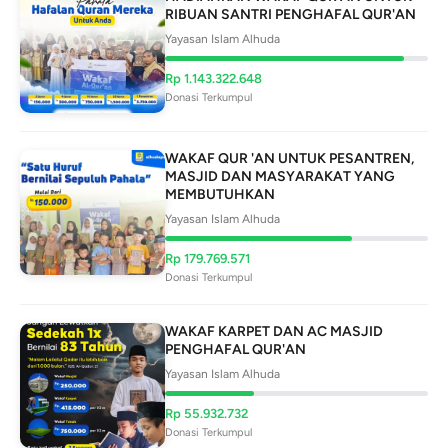
RIBUAN SANTRI PENGHAFAL QUR'AN
Yayasan Islam Alhuda
Rp
1.143.322.648
Donasi Terkumpul
WAKAF QUR 'AN UNTUK PESANTREN,
MASJID DAN MASYARAKAT YANG
MEMBUTUHKAN
Yayasan Islam Alhuda
Rp
179.769.571
Donasi Terkumpul
WAKAF KARPET DAN AC MASJID
PENGHAFAL QUR'AN
Yayasan Islam Alhuda
Rp
55.932.732
Donasi Terkumpul