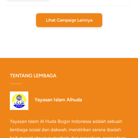
Lihat Campaign Lainnya
TENTANG LEMBAGA
Yayasan Islam Alhuda
Yayasan Islam Al Huda Bogor Indonesia adalah sebuah
lembaga sosial dan dakwah, mendirikan sarana ibadah