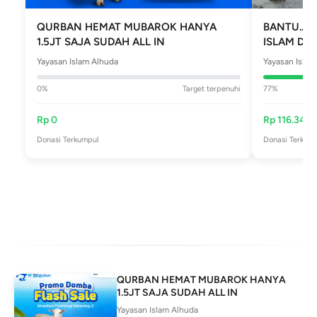
QURBAN HEMAT MUBAROK HANYA
BANTU...
1.5JT SAJA SUDAH ALL IN
ISLAM DI
Yayasan Islam Alhuda
Yayasan Islam
0
%
Target terpenuhi
77
%
Rp
0
Rp
116.346.
Donasi Terkumpul
Donasi Terkum
QURBAN HEMAT MUBAROK HANYA
1.5JT SAJA SUDAH ALL IN
Yayasan Islam Alhuda