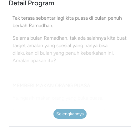
Detail Program
Tak terasa sebentar lagi kita puasa di bulan penuh
berkah Ramadhan.
Selama bulan Ramadhan, tak ada salahnya kita buat
target amalan yang spesial yang hanya bisa
dilakukan di bulan yang penuh keberkahan ini.
Amalan apakah itu?
MEMBERI MAKAN ORANG PUASA.
Ya, ngasih makan orang yang buka puasa.
“Orang yang memberikan hidangan berbuka puasa
Selengkapnya
kepada orang lain yang berpuasa, ia akan
mendapatkan pahala orang tersebut tanpa
sedikitpun mengurangi pahalanya.” (HR. At Tirmidzi